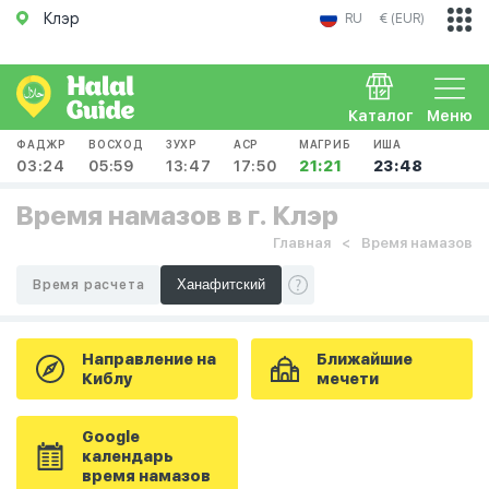
Клэр
RU
€ (EUR)
Каталог
Меню
ФАДЖР
ВОСХОД
ЗУХР
АСР
МАГРИБ
ИША
03:24
05:59
13:47
17:50
21:21
23:48
Время намазов в г. Клэр
Главная
Время намазов
Время расчета
Направление на
Ближайшие
Киблу
мечети
Google
календарь
время намазов