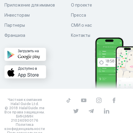
Приложение для имамов
О проекте
Инвесторам
Пресса
Партнеры
СМИ о нас
Франшиза
Контакты
Загрузить на
Доступно в
App Store
Частная компания
Halal Guide Ltd.
© 2018 HalalGuide.me
Все права защищены.
БИН/ИИН
210240900176
Политика
конфиденциальности