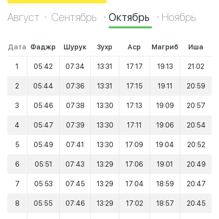
Август
Сентябрь
Октябрь
Ноябрь
Дата
Фаджр
Шурук
Зухр
Аср
Магриб
Иша
1
05:42
07:34
13:31
17:17
19:13
21:02
2
05:44
07:36
13:31
17:15
19:11
20:59
3
05:46
07:38
13:30
17:13
19:09
20:57
4
05:47
07:39
13:30
17:11
19:06
20:54
5
05:49
07:41
13:30
17:09
19:04
20:52
6
05:51
07:43
13:29
17:06
19:01
20:49
7
05:53
07:45
13:29
17:04
18:59
20:47
8
05:55
07:46
13:29
17:02
18:57
20:45