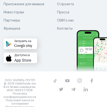
Приложение для имамов
О проекте
Инвесторам
Пресса
Партнеры
СМИ о нас
Франшиза
Контакты
Загрузить на
Доступно в
App Store
ООО ХАЛЯЛЬ ГРУПП
© 2018 HalalGuide.me
Все права защищены.
ИНН 1655317836
Политика
конфиденциальности
Пользовательское
соглашение