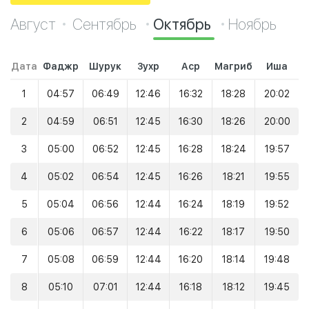
Август
Сентябрь
Октябрь
Ноябрь
Дата
Фаджр
Шурук
Зухр
Аср
Магриб
Иша
1
04:57
06:49
12:46
16:32
18:28
20:02
2
04:59
06:51
12:45
16:30
18:26
20:00
3
05:00
06:52
12:45
16:28
18:24
19:57
4
05:02
06:54
12:45
16:26
18:21
19:55
5
05:04
06:56
12:44
16:24
18:19
19:52
6
05:06
06:57
12:44
16:22
18:17
19:50
7
05:08
06:59
12:44
16:20
18:14
19:48
8
05:10
07:01
12:44
16:18
18:12
19:45