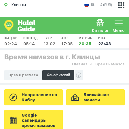
Клинцы
RU
₽ (RUB)
Каталог
Меню
ФАДЖР
ВОСХОД
ЗУХР
АСР
МАГРИБ
ИША
02:24
05:14
13:02
17:05
20:35
22:43
Время намазов в г. Клинцы
Главная
Время намазов
Время расчета
Направление на
Ближайшие
Киблу
мечети
Google
календарь
время намазов