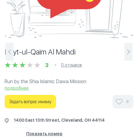
Bayt-ul-Qaim Al Mahdi
3
0 отзывов
Run by the Shia Islamic Dawa Mission.
подробнее
Ознакомьтесь с отзывами посетителей Bayt-ul-Qaim Al
Mahdi в г.Кливленд на фотографиях и узнайте о часах
Задать вопрос имаму
0
работы. Ваше духовное путешествие начинается
здесь.
1400 East 13th Street, Cleveland, OH 44114
Показать номер