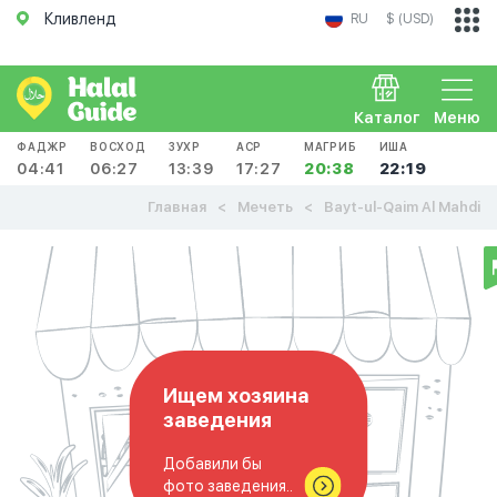
Кливленд
RU
$ (USD)
Каталог
Меню
ФАДЖР
ВОСХОД
ЗУХР
АСР
МАГРИБ
ИША
04:41
06:27
13:39
17:27
20:38
22:19
Главная
Мечеть
Bayt-ul-Qaim Al Mahdi
Ищем хозяина
заведения
Добавили бы
фото заведения..