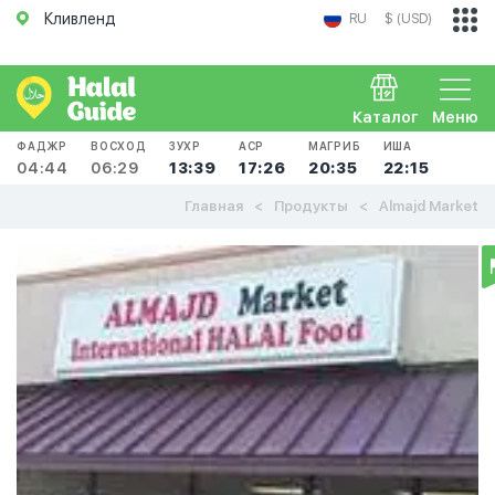
Кливленд
RU
$ (USD)
Каталог
Меню
ФАДЖР
ВОСХОД
ЗУХР
АСР
МАГРИБ
ИША
04:44
06:29
13:39
17:26
20:35
22:15
Главная
Продукты
Almajd Market