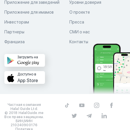
Приложение для заведений
Уровни доверия
Приложение для имамов
О проекте
Инвесторам
Пресса
Партнеры
СМИ о нас
Франшиза
Контакты
Загрузить на
Доступно в
App Store
Частная компания
Halal Guide Ltd.
© 2018 HalalGuide.me
Все права защищены.
БИН/ИИН
210240900176
Политика