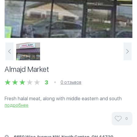
Almajd Market
3
0 отзывов
Fresh halal meat, along with middle eastern and south
Asian groceries.
подробнее
0