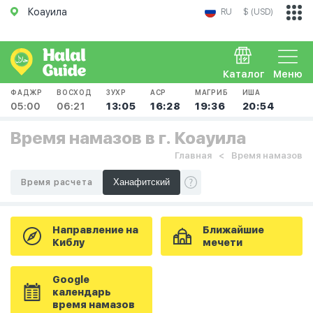
Коауила
RU
$ (USD)
Каталог
Меню
ФАДЖР
ВОСХОД
ЗУХР
АСР
МАГРИБ
ИША
05:00
06:21
13:05
16:28
19:36
20:54
Время намазов в г. Коауила
Главная
Время намазов
Время расчета
Направление на
Ближайшие
Киблу
мечети
Google
календарь
время намазов