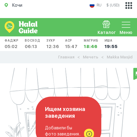
Кочи
RU
$ (USD)
Каталог
Меню
ФАДЖР
ВОСХОД
ЗУХР
АСР
МАГРИБ
ИША
05:02
06:13
12:36
15:47
18:46
19:55
Главная
Мечеть
Makka Masjid
Ищем хозяина
заведения
Добавили бы
фото заведения..