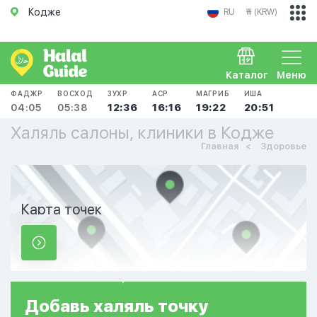
Кодже
RU
₩ (KRW)
Каталог
Меню
ФАДЖР
ВОСХОД
ЗУХР
АСР
МАГРИБ
ИША
04:05
05:38
12:36
16:16
19:22
20:51
Халяль салоны, клиники в Кодже
Главная
Здоровье
Карта точек
Добавь
халяль
точку