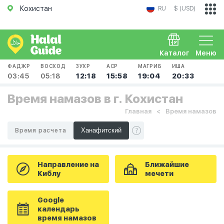
Кохистан
RU
$ (USD)
Каталог
Меню
ФАДЖР
ВОСХОД
ЗУХР
АСР
МАГРИБ
ИША
03:45
05:18
12:18
15:58
19:04
20:33
Время намазов в г. Кохистан
Главная
Время намазов
Время расчета
Направление на
Ближайшие
Киблу
мечети
Google
календарь
время намазов