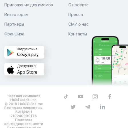
Приложение для имамов
О проекте
Инвесторам
Пресса
Партнеры
СМИ о нас
Франшиза
Контакты
Загрузить на
Доступно в
App Store
Частная компания
Halal Guide Ltd.
© 2018 HalalGuide.me
Все права защищены.
БИН/ИИН
210240900176
Политика
конфиденциальности