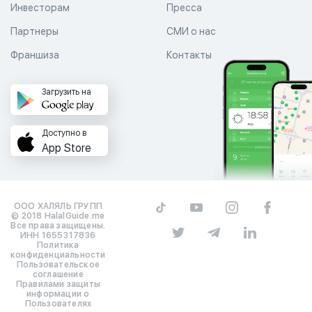
Инвесторам
Пресса
Партнеры
СМИ о нас
Франшиза
Контакты
Загрузить на
Доступно в
App Store
ООО ХАЛЯЛЬ ГРУПП
© 2018 HalalGuide.me
Все права защищены.
ИНН 1655317836
Политика
конфиденциальности
Пользовательское
соглашение
Правилами защиты
информации о
Пользователях