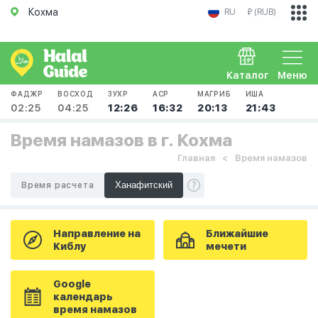
Кохма
RU
₽ (RUB)
Каталог
Меню
ФАДЖР
ВОСХОД
ЗУХР
АСР
МАГРИБ
ИША
02:25
04:25
12:26
16:32
20:13
21:43
Время намазов в г. Кохма
Главная
Время намазов
Время расчета
Направление на
Ближайшие
Киблу
мечети
Google
календарь
время намазов