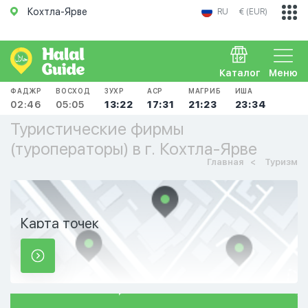
Кохтла-Ярве
RU
€ (EUR)
Каталог
Меню
ФАДЖР
ВОСХОД
ЗУХР
АСР
МАГРИБ
ИША
02:46
05:05
13:22
17:31
21:23
23:34
Туристические фирмы
(туроператоры) в г. Кохтла-Ярве
Главная
Туризм
Карта точек