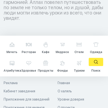
гармонией. Аллах повелел путешествовать
по земле не только телом, но и душой, дабы
люди могли извлечь уроки из всего, что они
увидят.
Мечеть
Ресторан
Кафе
Медресе
Отели
Одежда
Атрибутика
Здоровье
Продукты
Фонды
Туризм
Поиск
Реклама
Главная
Кабинет заведения
О халяль
Приложение для заведений
Уровни доверия
Приложение для имамов
О проекте