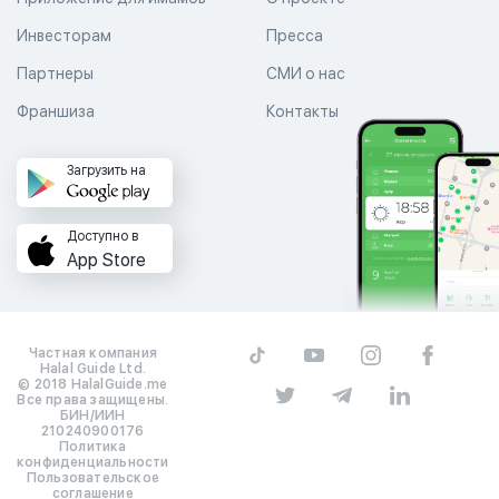
Инвесторам
Пресса
Партнеры
СМИ о нас
Франшиза
Контакты
Загрузить на
Доступно в
App Store
Частная компания
Halal Guide Ltd.
© 2018 HalalGuide.me
Все права защищены.
БИН/ИИН
210240900176
Политика
конфиденциальности
Пользовательское
соглашение