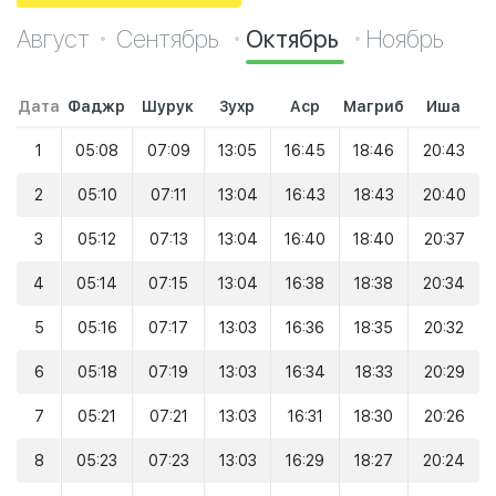
Август
Сентябрь
Октябрь
Ноябрь
Дата
Фаджр
Шурук
Зухр
Аср
Магриб
Иша
1
05:08
07:09
13:05
16:45
18:46
20:43
2
05:10
07:11
13:04
16:43
18:43
20:40
3
05:12
07:13
13:04
16:40
18:40
20:37
4
05:14
07:15
13:04
16:38
18:38
20:34
5
05:16
07:17
13:03
16:36
18:35
20:32
6
05:18
07:19
13:03
16:34
18:33
20:29
7
05:21
07:21
13:03
16:31
18:30
20:26
8
05:23
07:23
13:03
16:29
18:27
20:24