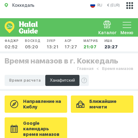
Коккедаль
RU
€ (EUR)
Каталог
Меню
ФАДЖР
ВОСХОД
ЗУХР
АСР
МАГРИБ
ИША
02:52
05:20
13:21
17:27
21:07
23:27
Время намазов в г. Коккедаль
Главная
Время намазов
Время расчета
Направление на
Ближайшие
Киблу
мечети
Google
календарь
время намазов