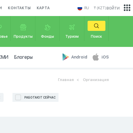
войти
И
КОНТАКТЫ
КАРТА
RU
₸ (KZT)
овье
Продукты
Фонды
Туризм
Поиск
СМИ
Блогеры
Android
iOS
Главная
Организация
Е
РАБОТАЮТ СЕЙЧАС