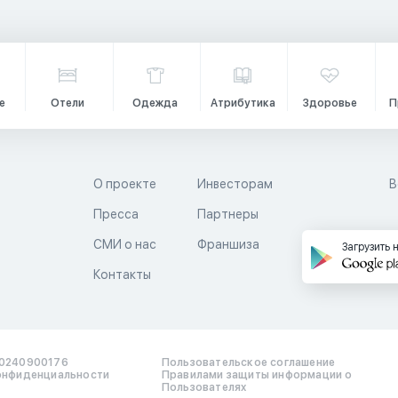
е
Отели
Одежда
Атрибутика
Здоровье
П
О проекте
Инвесторам
В
Пресса
Партнеры
й
СМИ о нас
Франшиза
Загрузить 
Контакты
0240900176
Пользовательское соглашение
онфиденциальности
Правилами защиты информации о
Пользователях