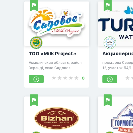
ТОО «Milk Projeсt»
Акционерн
общество
Акмолинская область, район
пром.зона Север
«Кокшетау
Зеренді, село Садовое
12, участок 54/1
минеральн
0