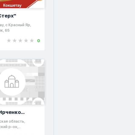
Стерх"
ау, с Красный Яр,
к, 65
0
Ирченко
тор»
ская область,
кий р-он,
вка,