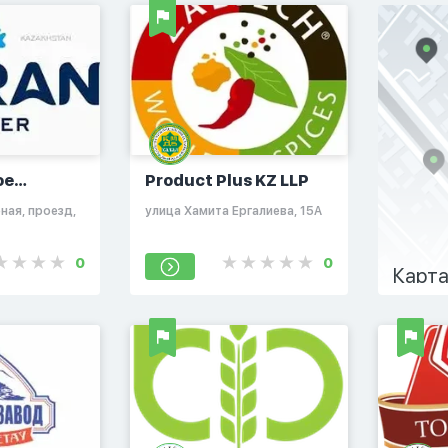
ое
Product Plus KZ LLP
ная, проезд,
улица Хамита Ергалиева, 15А
ские
ые воды»
0
0
Карта