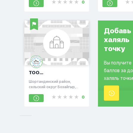
0
Добавь
халяль
точку
Вы получите
баллов за д
ТОО
халяль точки
«Хлебоприемное
Шортандинский район,
предприятие
сельский округ Бозайгыр,
«ТОНКЕРИС»
станция Тонкерис, участок
0
Квартал, здание 1