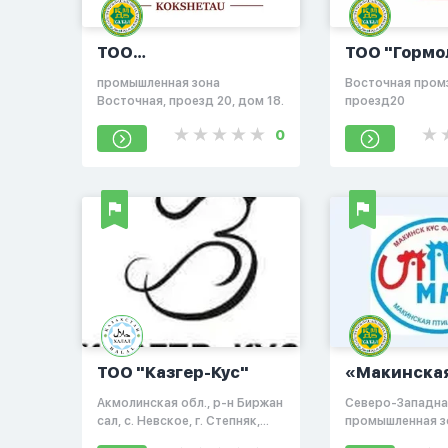
ТОО
ТОО "Гормо
«Мясоперерабатывающий
промышленная зона
Восточная пром
комплекс БИЖАН»
Восточная, проезд 20, дом 18.
проезд20
0
ТОО "Казгер-Кус"
«Макинска
Птицефабр
Акмолинская обл., р-н Биржан
Северо-Западна
ЖШС
сал, с. Невское, г. Степняк,
промышленная зо
ул.Ибрагима, строение 16
Макинск