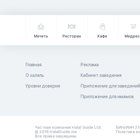
Мечеть
Ресторан
Кафе
Медрес
Главная
Реклама
О халяль
Кабинет заведения
Уровни доверия
Приложение для заведени
Приложение для имамов
Частная компания Halal Guide Ltd.
БИН/ИИН 21
© 2018 HalalGuide.me
Политика к
Все права защищены.