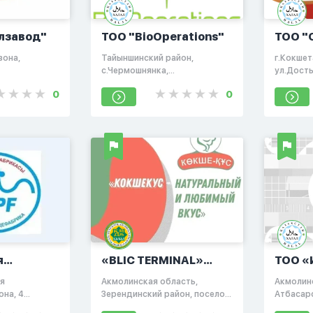
лзавод"
TOO "BioOperations"
ТОО "
зона,
Тайыншинский район,
г.Кокшет
с.Чермошнянка,
ул.Досты
Промышленная зона
0
0
Чермошнянка здание,1
я
«BLIC TERMINAL»
ТОО «
ика»
ЖШС
Элева
я
Акмолинская область,
Акмолин
на, 4
Зерендинский район, поселок
Атбасарс
Гранитный
с.Марино