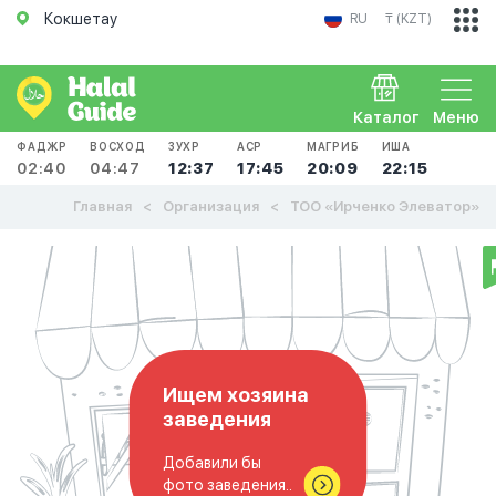
Кокшетау
RU
₸ (KZT)
Каталог
Меню
ФАДЖР
ВОСХОД
ЗУХР
АСР
МАГРИБ
ИША
02:40
04:47
12:37
17:45
20:09
22:15
Главная
Организация
ТОО «Ирченко Элеватор»
Ищем хозяина
заведения
Добавили бы
фото заведения..