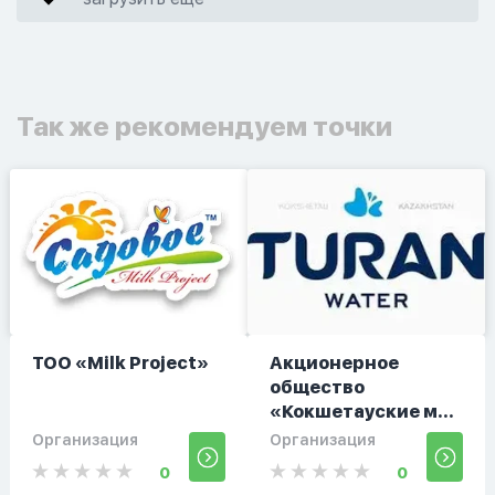
Так же рекомендуем точки
ТОО «Milk Projeсt»
Акционерное
общество
«Кокшетауские м...
Организация
Организация
0
0