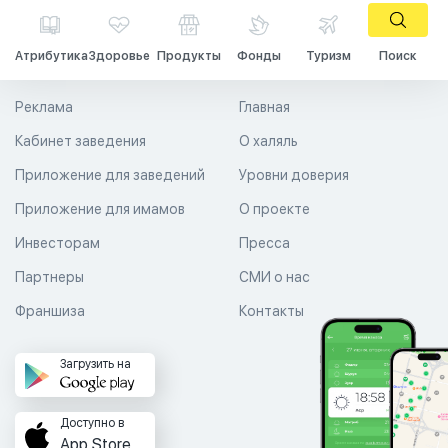
Атрибутика
Здоровье
Продукты
Фонды
Туризм
Поиск
Реклама
Главная
Кабинет заведения
О халяль
Приложение для заведений
Уровни доверия
Приложение для имамов
О проекте
Инвесторам
Пресса
Партнеры
СМИ о нас
Франшиза
Контакты
Загрузить на
Доступно в
App Store