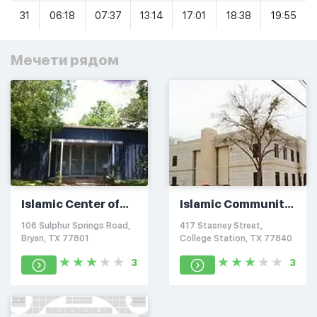
31
06:18
07:37
13:14
17:01
18:38
19:55
Мечети рядом
Islamic Center of
Islamic Community
College
of Bryan/College
106 Sulphur Springs Road,
417 Stasney Street,
Station/Bryan
Station
Bryan, TX 77801
College Station, TX 77840
3
3