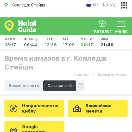
Колледж Стейшн
RU
$ (USD)
Каталог
Меню
ФАДЖР
ВОСХОД
ЗУХР
АСР
МАГРИБ
ИША
05:17
06:44
13:36
17:09
20:17
21:40
Время намазов в г. Колледж
Стейшн
Главная
Время намазов
Время расчета
Направление на
Ближайшие
Киблу
мечети
Google