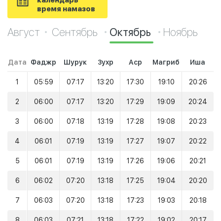
календарь
время намазов
Август
Сентябрь
Октябрь
Ноябрь
Дата
Фаджр
Шурук
Зухр
Аср
Магриб
Иша
1
05:59
07:17
13:20
17:30
19:10
20:26
2
06:00
07:17
13:20
17:29
19:09
20:24
3
06:00
07:18
13:19
17:28
19:08
20:23
4
06:01
07:19
13:19
17:27
19:07
20:22
5
06:01
07:19
13:19
17:26
19:06
20:21
6
06:02
07:20
13:18
17:25
19:04
20:20
7
06:03
07:20
13:18
17:23
19:03
20:18
8
06:03
07:21
13:18
17:22
19:02
20:17