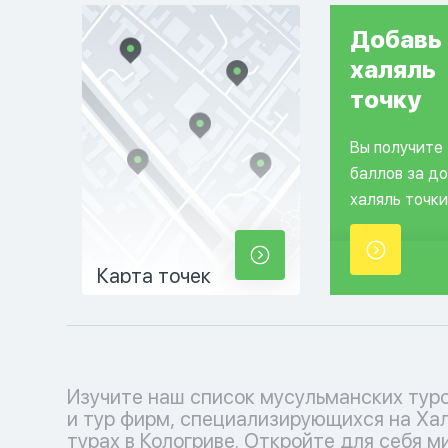
Добавь
халяль
точку
Вы получите
баллов за д
халяль точки
Карта точек
Изучите наш список мусульманских тур
соблюдения исламских традиций. Выб
и тур фирм, специализирующихся на Ха
кофмортный отпуск с нашими туроператора
турах в Кологриве. Откройте для себя м
каждый момент наполнен умиротворением