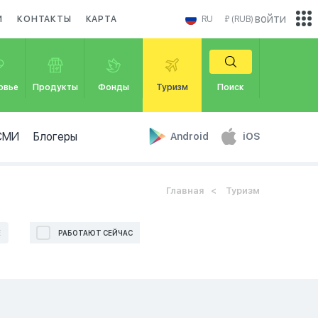
войти
И
КОНТАКТЫ
КАРТА
RU
₽ (RUB)
овье
Продукты
Фонды
Туризм
Поиск
СМИ
Блогеры
Android
iOS
Главная
Туризм
Е
РАБОТАЮТ СЕЙЧАС