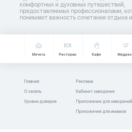
комфортных и духовных путешествий,
гармонией. Аллах повелел путешествовать по
предоставляемых профессионалами, ко
земле не только телом, но и душой, даб
понимают важность сочетания отдыха 
Мечеть
Ресторан
Кафе
Медрес
Главная
Реклама
О халяль
Кабинет заведения
Уровни доверия
Приложение для заведени
Приложение для имамов