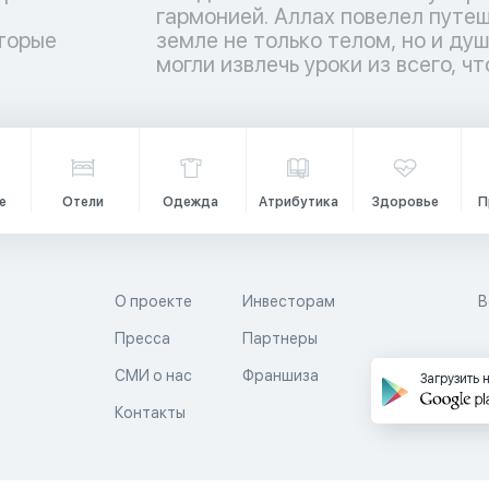
торые
ы люди
и
могли извлечь уроки из всего, чт
е
Отели
Одежда
Атрибутика
Здоровье
П
О проекте
Инвесторам
В
Пресса
Партнеры
й
СМИ о нас
Франшиза
Загрузить 
Контакты