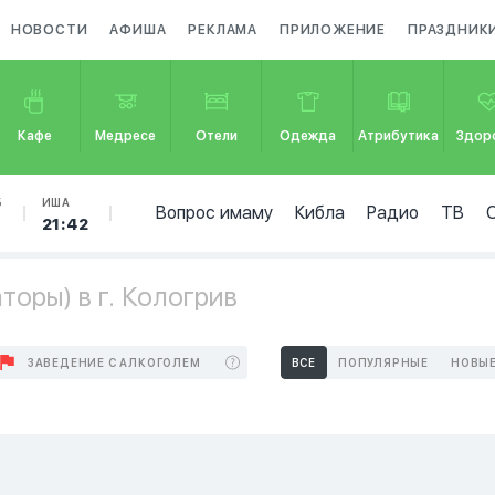
НОВОСТИ
АФИША
РЕКЛАМА
ПРИЛОЖЕНИЕ
ПРАЗДНИК
Кафе
Медресе
Отели
Одежда
Атрибутика
Здор
Б
ИША
Вопрос имаму
Кибла
Радио
ТВ
21:42
оры) в г. Кологрив
ЗАВЕДЕНИЕ С АЛКОГОЛЕМ
ВСЕ
ПОПУЛЯРНЫЕ
НОВЫ