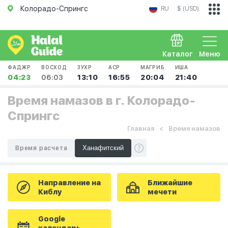
Колорадо-Спрингс
RU
$ (USD)
Каталог
Меню
ФАДЖР
ВОСХОД
ЗУХР
АСР
МАГРИБ
ИША
04:23
06:03
13:10
16:55
20:04
21:40
Время намазов в г. Колорадо-
Спрингс
Главная
Время намазов
Время расчета
Направление на
Ближайшие
Киблу
мечети
Google