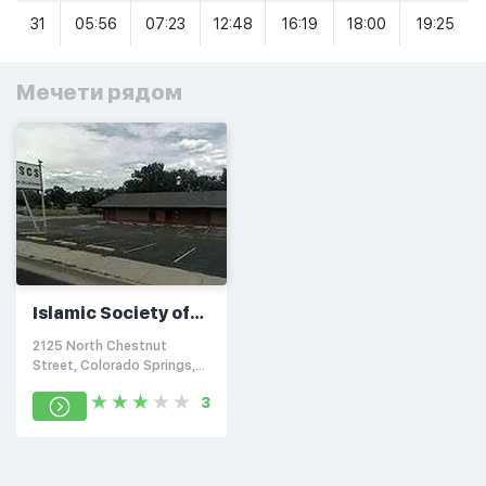
31
05:56
07:23
12:48
16:19
18:00
19:25
Мечети рядом
Islamic Society of
Colorado Springs
2125 North Chestnut
Street, Colorado Springs,
CO 80907
3