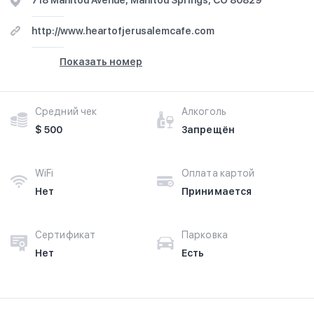
718 Manitou Avenue, Manitou Springs, CO 80829
http://www.heartofjerusalemcafe.com
Показать номер
Средний чек
Алкоголь
$ 500
Запрещён
WiFi
Оплата картой
Нет
Принимается
Сертификат
Парковка
Нет
Есть