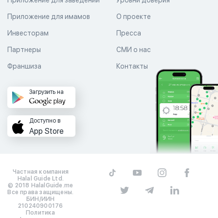
Приложение для имамов
О проекте
Инвесторам
Пресса
Партнеры
СМИ о нас
Франшиза
Контакты
Загрузить на
Доступно в
App Store
Частная компания
Halal Guide Ltd.
© 2018 HalalGuide.me
Все права защищены.
БИН/ИИН
210240900176
Политика