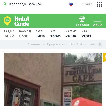
Колорадо-Спрингс
RU
$ (USD)
Каталог
Меню
ФАДЖР
ВОСХОД
ЗУХР
АСР
МАГРИБ
ИША
04:22
06:02
13:10
16:56
20:05
21:41
Главная
Продукты
Heart of Jerusalem (II)