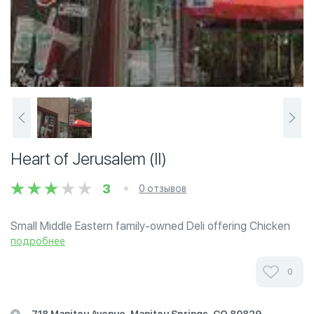
Heart of Jerusalem (II)
3
0 отзывов
Small Middle Eastern family-owned Deli offering Chicken
Shawerma, Beef Shawermah, fresh Falafel, sandwiches
подробнее
and baskets, home made Baklava, Namoura, atayef and
Kunafah upon request.
0