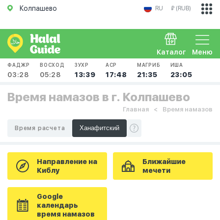
Колпашево
RU
₽ (RUB)
Каталог
Меню
ФАДЖР
ВОСХОД
ЗУХР
АСР
МАГРИБ
ИША
03:28
05:28
13:39
17:48
21:35
23:05
Время намазов в г. Колпашево
Главная
Время намазов
Время расчета
Направление на
Ближайшие
Киблу
мечети
Google
календарь
время намазов