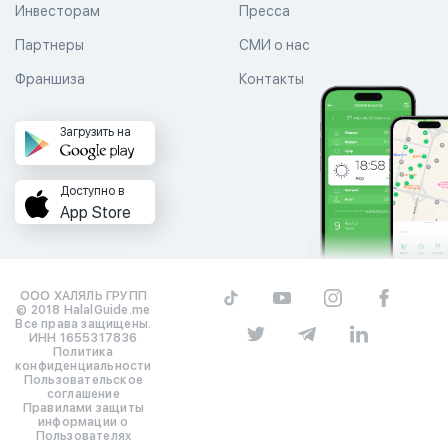
Инвесторам
Пресса
Партнеры
СМИ о нас
Франшиза
Контакты
Загрузить на
Доступно в
App Store
ООО ХАЛЯЛЬ ГРУПП
© 2018 HalalGuide.me
Все права защищены.
ИНН 1655317836
Политика
конфиденциальности
Пользовательское
соглашение
Правилами защиты
информации о
Пользователях