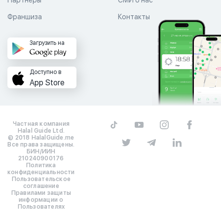
Франшиза
Контакты
Загрузить на
Доступно в
App Store
Частная компания
Halal Guide Ltd.
© 2018 HalalGuide.me
Все права защищены.
БИН/ИИН
210240900176
Политика
конфиденциальности
Пользовательское
соглашение
Правилами защиты
информации о
Пользователях