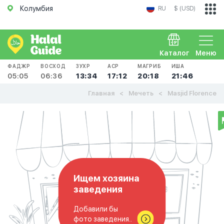
Колумбия
RU
$ (USD)
Каталог
Меню
ФАДЖР
ВОСХОД
ЗУХР
АСР
МАГРИБ
ИША
05:05
06:36
13:34
17:12
20:18
21:46
Главная
Мечеть
Masjid Florence
Ищем хозяина
заведения
Добавили бы
фото заведения..