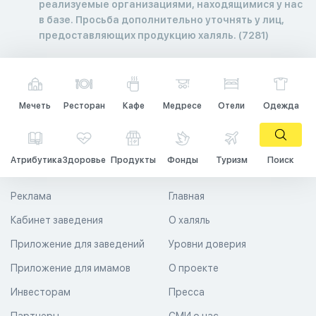
реализуемые организациями, находящимися у нас
в базе. Просьба дополнительно уточнять у лиц,
предоставляющих продукцию халяль. (7281)
Мечеть
Ресторан
Кафе
Медресе
Отели
Одежда
Атрибутика
Здоровье
Продукты
Фонды
Туризм
Поиск
Реклама
Главная
Кабинет заведения
О халяль
Приложение для заведений
Уровни доверия
Приложение для имамов
О проекте
Инвесторам
Пресса
Партнеры
СМИ о нас