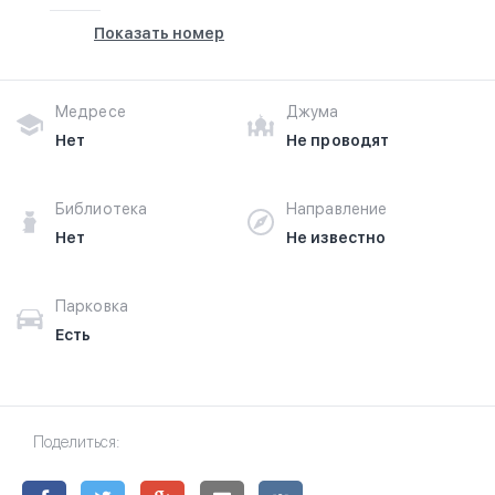
masjid and community center.
Показать номер
Ознакомьтесь с отзывами посетителей Masjid Florence
в г.Колумбия на фотографиях и узнайте о часах работы.
Ваше духовное путешествие начинается здесь.
Медресе
Джума
Нет
Не проводят
Библиотека
Направление
Нет
Не известно
Парковка
Есть
Поделиться: