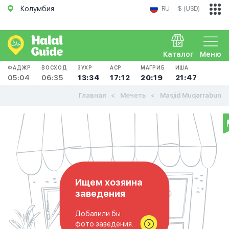
Колумбия
RU
$ (USD)
Каталог
Меню
ФАДЖР
ВОСХОД
ЗУХР
АСР
МАГРИБ
ИША
05:04
06:35
13:34
17:12
20:19
21:47
Главная
Мечеть
Masjid Muqarrabun
Ищем хозяина
заведения
Добавили бы
фото заведения..