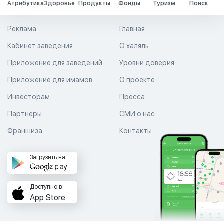
Атрибутика
Здоровье
Продукты
Фонды
Туризм
Поиск
Реклама
Главная
Кабинет заведения
О халяль
Приложение для заведений
Уровни доверия
Приложение для имамов
О проекте
Инвесторам
Пресса
Партнеры
СМИ о нас
Франшиза
Контакты
Загрузить на
Доступно в
App Store