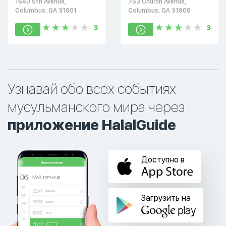
1640 5th Avenue,
753 Church Avenue,
Columbus, GA 31901
Columbus, GA 31906
3
3
Узнавай обо всех событиях
мусульманского мира через
приложение HalalGuide
Доступно в
Загрузить на