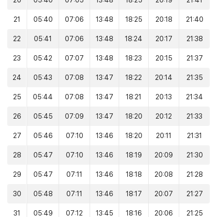
20
05:40
07:05
13:48
18:25
20:19
21:41
21
05:40
07:06
13:48
18:25
20:18
21:40
22
05:41
07:06
13:48
18:24
20:17
21:38
23
05:42
07:07
13:48
18:23
20:15
21:37
24
05:43
07:08
13:47
18:22
20:14
21:35
25
05:44
07:08
13:47
18:21
20:13
21:34
26
05:45
07:09
13:47
18:20
20:12
21:33
27
05:46
07:10
13:46
18:20
20:11
21:31
28
05:47
07:10
13:46
18:19
20:09
21:30
29
05:47
07:11
13:46
18:18
20:08
21:28
30
05:48
07:11
13:46
18:17
20:07
21:27
31
05:49
07:12
13:45
18:16
20:06
21:25