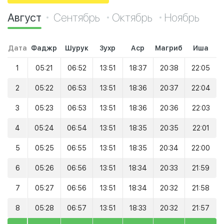
Август
Сентябрь
Октябрь
Ноябрь
Дата
Фаджр
Шурук
Зухр
Аср
Магриб
Иша
1
05:21
06:52
13:51
18:37
20:38
22:05
2
05:22
06:53
13:51
18:36
20:37
22:04
3
05:23
06:53
13:51
18:36
20:36
22:03
4
05:24
06:54
13:51
18:35
20:35
22:01
5
05:25
06:55
13:51
18:35
20:34
22:00
6
05:26
06:56
13:51
18:34
20:33
21:59
7
05:27
06:56
13:51
18:34
20:32
21:58
8
05:28
06:57
13:51
18:33
20:32
21:57