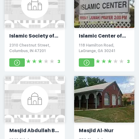
Islamic Society of
Islamic Center of
Columbus
LaGrange
2310 Chestnut Street,
118 Hamilton Road,
Columbus, IN 47201
LaGrange, GA 30241
3
3
Masjid Abdullah Bin
Masjid Al-Nur
Mas'ud