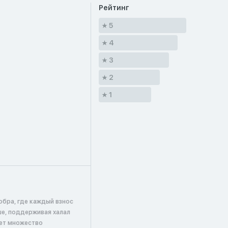
Рейтинг
5
4
3
2
1
обра, где каждый взнос
ше, поддерживая халал
ает множество