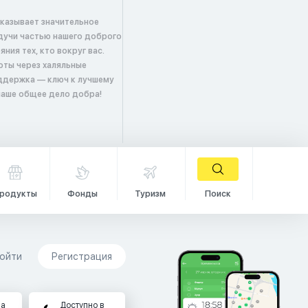
оказывает значительное
удучи частью нашего доброго
ия тех, кто вокруг вас.
оты через халяльные
ддержка — ключ к лучшему
 наше общее дело добра!
родукты
Фонды
Туризм
Поиск
ойти
Регистрация
на
Доступно в