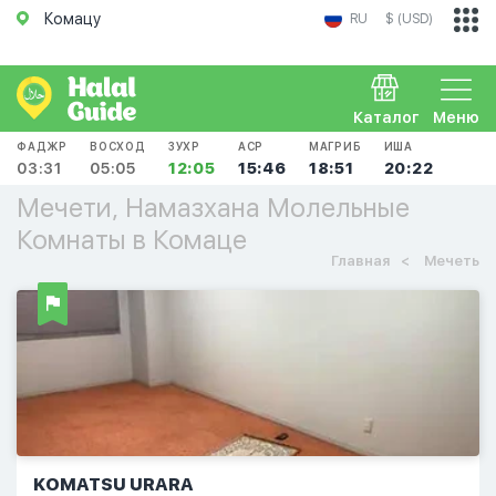
Комацу
RU
$ (USD)
Каталог
Меню
ФАДЖР
ВОСХОД
ЗУХР
АСР
МАГРИБ
ИША
03:31
05:05
12:05
15:46
18:51
20:22
Мечети, Намазхана Молельные
Комнаты в Комаце
Главная
Мечеть
KOMATSU URARA