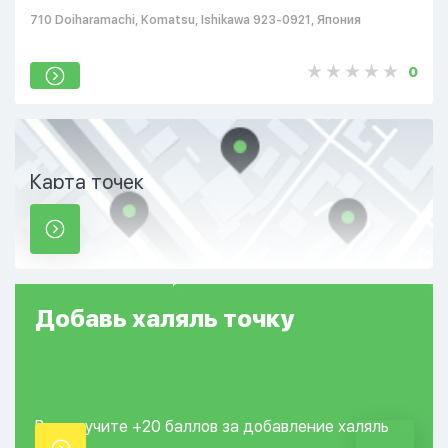
710 Doiharamachi, Komatsu, Ishikawa 923-0921, Япония
0
Карта точек
Добавь
халяль
точку
Вы получите +20
баллов за добавление
халяль