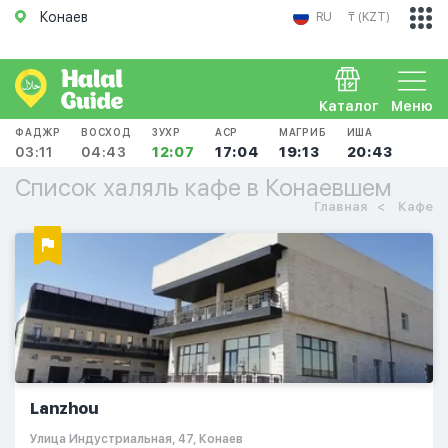
Конаев
RU
₸ (KZT)
Каталог
Меню
ФАДЖР
ВОСХОД
ЗУХР
АСР
МАГРИБ
ИША
03:11
04:43
12:07
17:04
19:13
20:43
Список халяль кафе в Конаевшем
Главная
Кафе
Lanzhou
​Улица Индустриальная, 47, Конаев