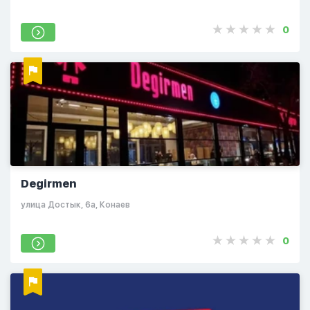
0
Degirmen
​улица Достык, 6а, Конаев
0