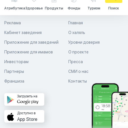
Атрибутика
Здоровье
Продукты
Фонды
Туризм
Поиск
Реклама
Главная
Кабинет заведения
О халяль
Приложение для заведений
Уровни доверия
Приложение для имамов
О проекте
Инвесторам
Пресса
Партнеры
СМИ о нас
Франшиза
Контакты
Загрузить на
Доступно в
App Store