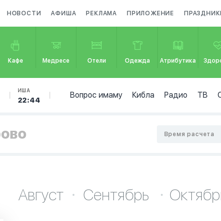
НОВОСТИ
АФИША
РЕКЛАМА
ПРИЛОЖЕНИЕ
ПРАЗДНИК
Кафе
Медресе
Отели
Одежда
Атрибутика
Здор
Б
ИША
Вопрос имаму
Кибла
Радио
ТВ
22:44
рово
Время расчета
Август
Сентябрь
Октяб