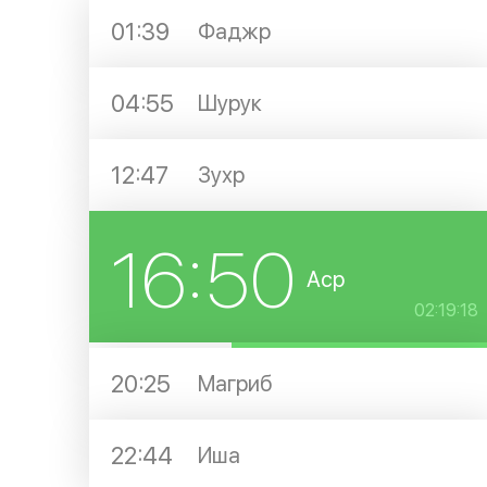
01:39
Фаджр
04:55
Шурук
12:47
Зухр
16:50
Аср
02:19:18
20:25
Магриб
22:44
Иша