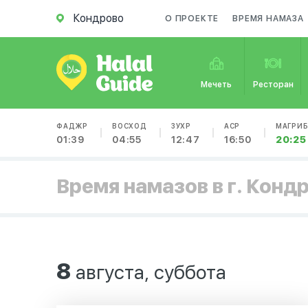
Кондрово
О ПРОЕКТЕ
ВРЕМЯ НАМАЗА
Мечеть
Ресторан
ФАДЖР
ВОСХОД
ЗУХР
АСР
МАГРИ
01:39
04:55
12:47
16:50
20:25
Время намазов в г. Конд
8
августа, суббота