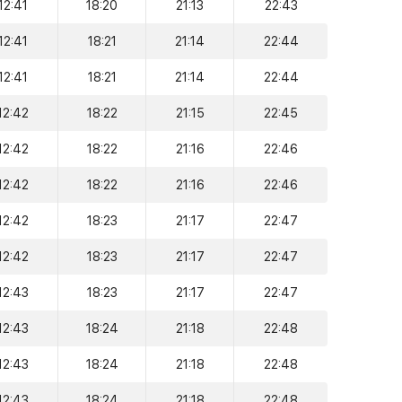
12:41
18:20
21:13
22:43
12:41
18:21
21:14
22:44
12:41
18:21
21:14
22:44
12:42
18:22
21:15
22:45
12:42
18:22
21:16
22:46
12:42
18:22
21:16
22:46
12:42
18:23
21:17
22:47
12:42
18:23
21:17
22:47
12:43
18:23
21:17
22:47
12:43
18:24
21:18
22:48
12:43
18:24
21:18
22:48
12:43
18:24
21:18
22:48