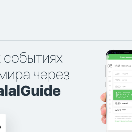
х событиях
мира через
lalGuide