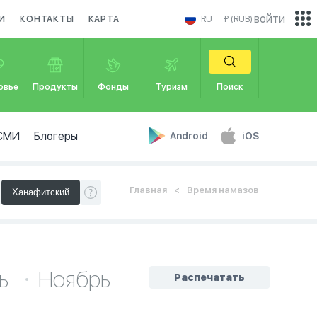
войти
И
КОНТАКТЫ
КАРТА
RU
₽ (RUB)
овье
Продукты
Фонды
Туризм
Поиск
СМИ
Блогеры
Android
iOS
Главная
Время намазов
рь
Ноябрь
Распечатать