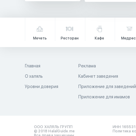
Мечеть
Ресторан
Кафе
Медрес
Главная
Реклама
О халяль
Кабинет заведения
Уровни доверия
Приложение для заведени
Приложение для имамов
ООО ХАЛЯЛЬ ГРУПП
ИНН 16553
© 2018 HalalGuide.me
Политика к
Все права защищены.