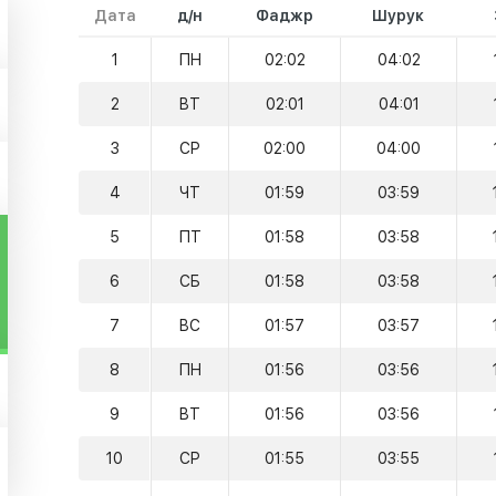
Дата
д/н
Фаджр
Шурук
1
ПН
02:02
04:02
2
ВТ
02:01
04:01
3
СР
02:00
04:00
4
ЧТ
01:59
03:59
5
ПТ
01:58
03:58
6
СБ
01:58
03:58
7
ВС
01:57
03:57
8
ПН
01:56
03:56
9
ВТ
01:56
03:56
10
СР
01:55
03:55