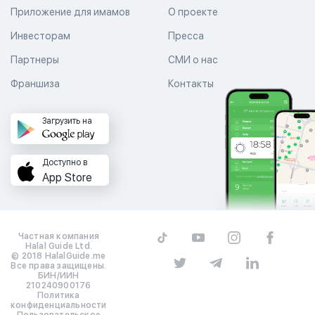
Приложение для имамов
О проекте
Инвесторам
Пресса
Партнеры
СМИ о нас
Франшиза
Контакты
Загрузить на
Доступно в
App Store
Частная компания
Halal Guide Ltd.
© 2018 HalalGuide.me
Все права защищены.
БИН/ИИН
210240900176
Политика
конфиденциальности