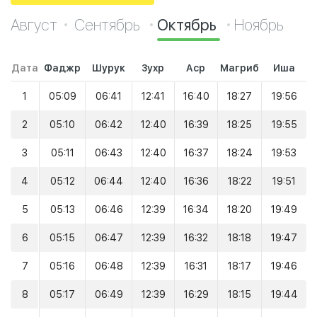
Август
Сентябрь
Октябрь
Ноябрь
Дата
Фаджр
Шурук
Зухр
Аср
Магриб
Иша
1
05:09
06:41
12:41
16:40
18:27
19:56
2
05:10
06:42
12:40
16:39
18:25
19:55
3
05:11
06:43
12:40
16:37
18:24
19:53
4
05:12
06:44
12:40
16:36
18:22
19:51
5
05:13
06:46
12:39
16:34
18:20
19:49
6
05:15
06:47
12:39
16:32
18:18
19:47
7
05:16
06:48
12:39
16:31
18:17
19:46
8
05:17
06:49
12:39
16:29
18:15
19:44