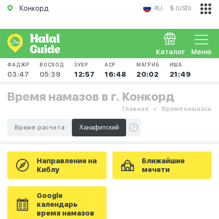
Конкорд
RU
$ (USD)
Каталог
Меню
ФАДЖР
ВОСХОД
ЗУХР
АСР
МАГРИБ
ИША
03:47
05:39
12:57
16:48
20:02
21:49
Время намазов в г. Конкорд
Главная
Время намазов
Время расчета
Направление на
Ближайшие
Киблу
мечети
Google
календарь
время намазов