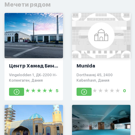
Мечети рядом
Центр Хамад Бин
Munida
Халифа
Vingelodden 1, ДК-2200 Н-
Dortheavej 45, 2400
Цивилизации
Копенгаген, Дания
København, Дания
5
0