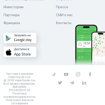
Инвесторам
Пресса
Партнеры
СМИ о нас
Франшиза
Контакты
Загрузить на
Доступно в
App Store
Частная компания
Halal Guide Ltd.
© 2018 HalalGuide.me
Все права защищены.
БИН/ИИН
210240900176
Политика
конфиденциальности
Пользовательское
соглашение