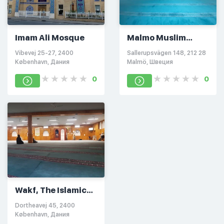
Imam Ali Mosque
Malmo Muslim
congregation
Vibevej 25-27, 2400
Sallerupsvägen 148, 212 28
København, Дания
Malmö, Швеция
0
0
Wakf, The Islamic
Faith Society in
Dortheavej 45, 2400
Denmark
København, Дания