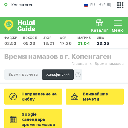
Копенгаген
RU
€ (EUR)
Каталог
Меню
ФАДЖР
ВОСХОД
ЗУХР
АСР
МАГРИБ
ИША
02:53
05:23
13:21
17:26
21:04
23:25
Время намазов в г. Копенгаген
Главная
Время намазов
Время расчета
Направление на
Ближайшие
Киблу
мечети
Google
календарь
время намазов