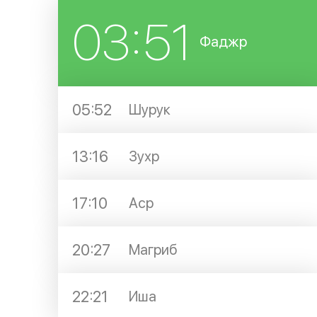
03:51
Фаджр
05:52
Шурук
13:16
Зухр
17:10
Аср
20:27
Магриб
22:21
Иша