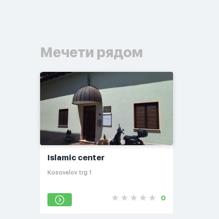
Мечети рядом
Islamic center
Kosovelov trg 1
0