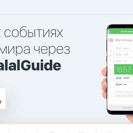
х событиях
мира через
lalGuide