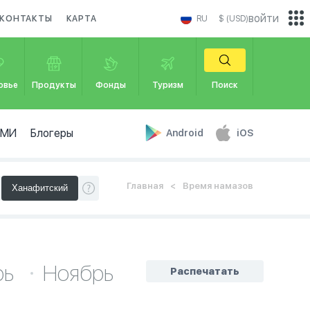
войти
КОНТАКТЫ
КАРТА
RU
$ (USD)
овье
Продукты
Фонды
Туризм
Поиск
СМИ
Блогеры
Android
iOS
Главная
Время намазов
рь
Ноябрь
Распечатать