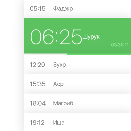
05:15
Фаджр
06:25
Шурук
03:36:11
12:20
Зухр
15:35
Аср
18:04
Магриб
19:12
Иша