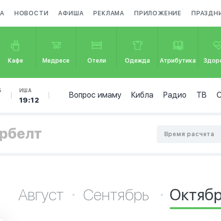
ЗА
НОВОСТИ
АФИША
РЕКЛАМА
ПРИЛОЖЕНИЕ
ПРАЗДН
Кафе
Медресе
Отели
Одежда
Атрибутика
Здор
Б
ИША
Вопрос имаму
Кибла
Радио
ТВ
4
19:12
ербелт
Время расчета
Август
Сентябрь
Октяб