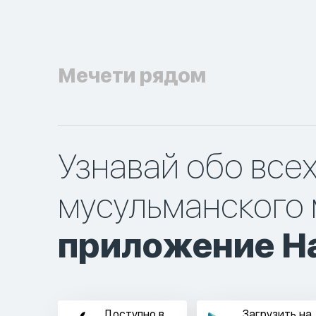
Мечети рядом
Узнавай обо все
мусульманского 
приложение Ha
Доступно в
Загрузить на