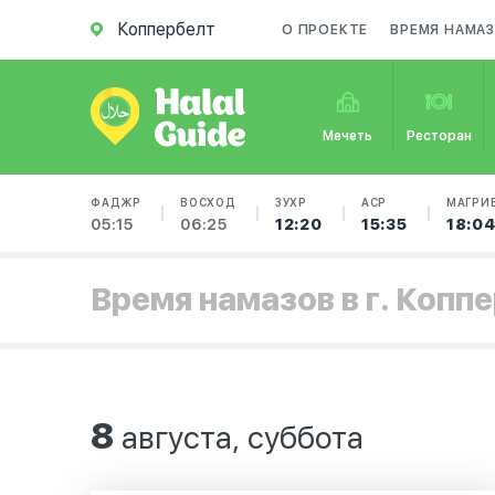
Коппербелт
О ПРОЕКТЕ
ВРЕМЯ НАМА
Мечеть
Ресторан
ФАДЖР
ВОСХОД
ЗУХР
АСР
МАГРИ
05:15
06:25
12:20
15:35
18:0
Время намазов в г. Копп
8
августа, суббота