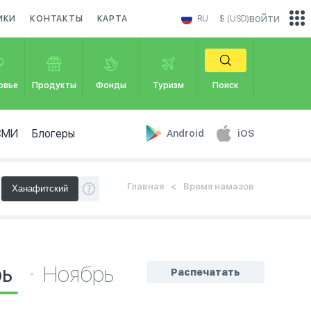
войти
ИКИ
КОНТАКТЫ
КАРТА
RU
$ (USD)
овье
Продукты
Фонды
Туризм
Поиск
СМИ
Блогеры
Android
iOS
Главная
Время намазов
рь
Ноябрь
Распечатать