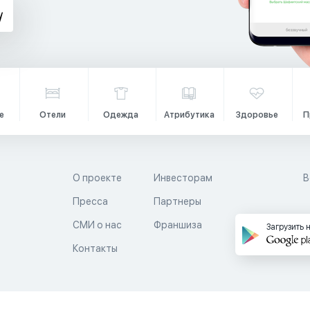
е
Отели
Одежда
Атрибутика
Здоровье
П
О проекте
Инвесторам
В
Пресса
Партнеры
й
СМИ о нас
Франшиза
Загрузить 
Контакты