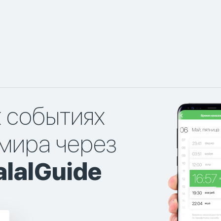
х событиях
мира через
lalGuide