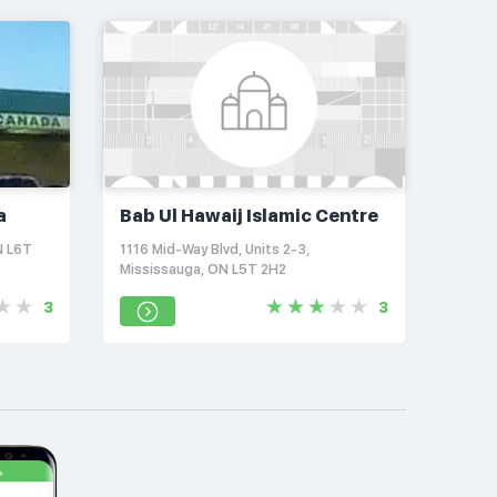
a
Bab Ul Hawaij Islamic Centre
N L6T
1116 Mid-Way Blvd, Units 2-3,
Mississauga, ON L5T 2H2
3
3