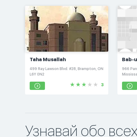
Taha Musallah
Bab-u
499 Ray Lawson Blvd. #28, Brampton, ON
966 Pant
L6Y 0N2
Mississ
3
Узнавай обо все