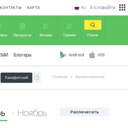
войти
КОНТАКТЫ
КАРТА
RU
$ (CAD)
овье
Продукты
Фонды
Туризм
Поиск
СМИ
Блогеры
Android
iOS
Главная
Время намазов
рь
Ноябрь
Распечатать