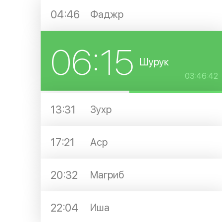
04:46
Фаджр
06:15
Шурук
03:46:41
13:31
Зухр
17:21
Аср
20:32
Магриб
22:04
Иша