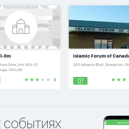
l-Ilm
Islamic Forum of Canad
era Drive, Unit #24-27,
200 Advance Blvd., Brampton, O
auga, ON L4W
3
х событиях