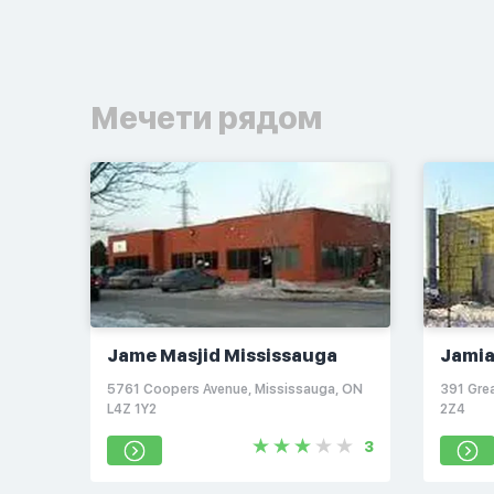
Мечети рядом
Jame Masjid Mississauga
Jamia
5761 Coopers Avenue, Mississauga, ON
391 Gre
L4Z 1Y2
2Z4
3