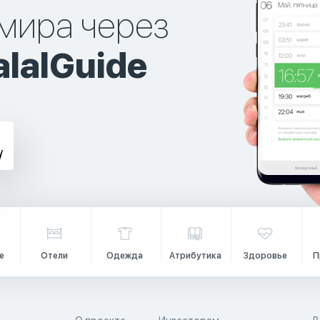
мира через
lalGuide
е
Отели
Одежда
Атрибутика
Здоровье
П