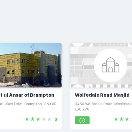
t ul Ansar of Brampton
Wolfedale Road Masjid
at Lakes Drive, Brampton, ON L6R
3450 Wolfedale Road, Mississau
L5C 2V6
3