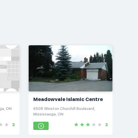
Meadowvale Islamic Centre
ga, ON
6508 Winston Churchill Boulevard,
Mississauga, ON
3
3