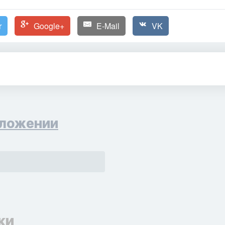
r
Google+
E-Mail
VK
ложении
ки