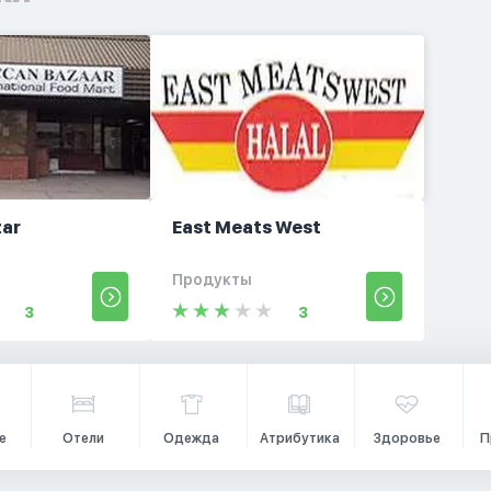
zar
East Meats West
Продукты
3
3
е
Отели
Одежда
Атрибутика
Здоровье
П