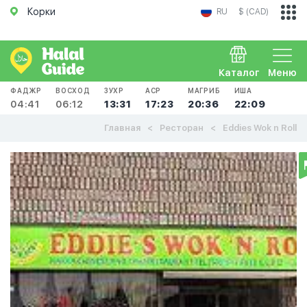
Корки
RU
$ (CAD)
Каталог
Меню
ФАДЖР
ВОСХОД
ЗУХР
АСР
МАГРИБ
ИША
04:41
06:12
13:31
17:23
20:36
22:09
Главная
Ресторан
Eddies Wok n Roll