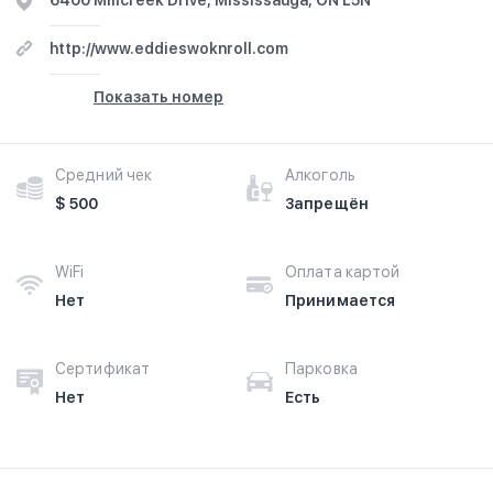
6400 Millcreek Drive, Mississauga, ON L5N
http://www.eddieswoknroll.com
Показать номер
Средний чек
Алкоголь
$ 500
Запрещён
WiFi
Оплата картой
Нет
Принимается
Сертификат
Парковка
Нет
Есть