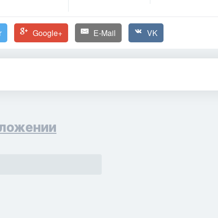
r
Google+
E-Mail
VK
ложении