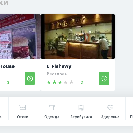
ки
House
El Fishawy
Ресторан
3
3
е
Отели
Одежда
Атрибутика
Здоровье
П