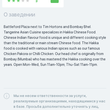
3
О заведении
Battleford Plaza next to Tim Hortons and Bombay Bhel. 
Tangerine Asian Cuisine specializes in Hakka Chinese Food. 
Chinese Indian flavour food is unique and different cooking style 
than the traditional or main stream Chinese food. The Hakka 
food is cooked with various Indian spices such as our famous 
Chicken Pakora or Chilli Chicken. Our head chef is originally from 
Bombay (Mumbai) who has mastered the Hakka cooking over the 
years. Open Mon-Wed, Sun 11am-10pm; Thu-Sat 11am-11pm. 
Мы не несем ответственности за услуги,
реализуемые организациями, находящимися у нас
в базе. Просьба дополнительно уточнять у лиц,