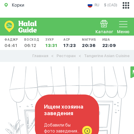
Корки
RU
$ (CAD)
Каталог
Меню
ФАДЖР
ВОСХОД
ЗУХР
АСР
МАГРИБ
ИША
04:41
06:12
13:31
17:23
20:36
22:09
Главная
Ресторан
Tangerine Asian Cuisine
Ищем хозяина
заведения
Добавили бы
фото заведения..