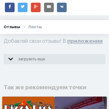
Отзывы
Посты
Добавляй свои отзывы! В
приложении
загрузить еще
Так же рекомендуем точки