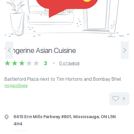
Tangerine Asian Cuisine
3
0 отзывов
Battleford Plaza next to Tim Hortons and Bombay Bhel.
Tangerine Asian Cuisine specializes in Hakka Chinese
подробнее
Food. Chinese Indian flavour food is unique and different
cooking style than the...
0
6415 Erin Mills Parkway #B01, Mississauga, ON L5N
4H4