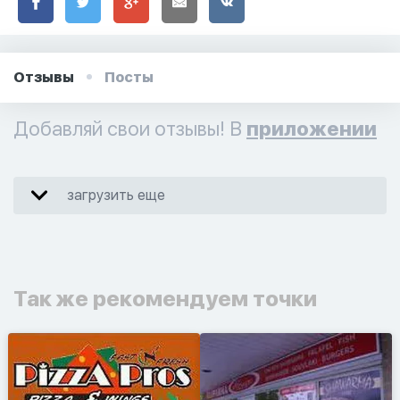
Отзывы
Посты
Добавляй свои отзывы! В
приложении
загрузить еще
Так же рекомендуем точки