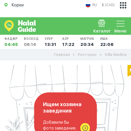
Корки
RU
$ (CAD)
Каталог
Меню
ФАДЖР
ВОСХОД
ЗУХР
АСР
МАГРИБ
ИША
04:45
06:14
13:31
17:22
20:34
22:06
Главная
Ресторан
Villa Madina
Ищем хозяина
заведения
Добавили бы
фото заведения..