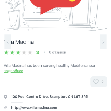
Villa Madina
3
0 отзывов
Villa Madina has been serving healthy Mediterranean
Cuisine to customers across Canada since 2002. We pride
подробнее
ourselves in fast, fresh and authentic Lebanese cuisine.
From shish-taouk sandwiches to...
0
100 Peel Centre Drive, Brampton, ON L6T 3R5
http://www.villamadina.com