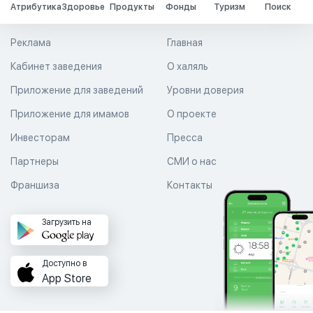
Атрибутика
Здоровье
Продукты
Фонды
Туризм
Поиск
Реклама
Главная
Кабинет заведения
О халяль
Приложение для заведений
Уровни доверия
Приложение для имамов
О проекте
Инвесторам
Пресса
Партнеры
СМИ о нас
Франшиза
Контакты
Загрузить на
Доступно в
App Store