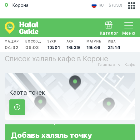
Корона
RU
$ (USD)
Каталог
Меню
ФАДЖР
ВОСХОД
ЗУХР
АСР
МАГРИБ
ИША
04:32
06:03
13:01
16:39
19:46
21:14
Список халяль кафе в Короне
Главная
Кафе
Карта точек
Добавь
халяль
точку