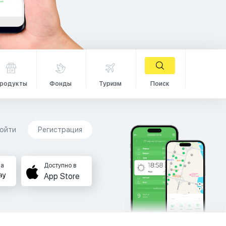
родукты
Фонды
Туризм
Поиск
ойти
Регистрация
на
Доступно в
App Store