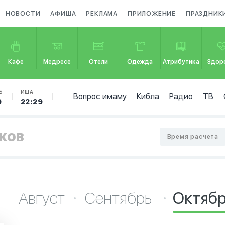
НОВОСТИ
АФИША
РЕКЛАМА
ПРИЛОЖЕНИЕ
ПРАЗДНИК
Кафе
Медресе
Отели
Одежда
Атрибутика
Здор
Б
ИША
Вопрос имаму
Кибла
Радио
ТВ
0
22:29
аков
Время расчета
Август
Сентябрь
Октяб