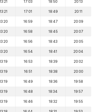
13:21
17:03
18:50
20:13
13:21
17:01
18:49
20:11
13:20
16:59
18:47
20:09
13:20
16:58
18:45
20:07
13:20
16:56
18:43
20:05
13:20
16:54
18:41
20:04
13:19
16:53
18:39
20:02
13:19
16:51
18:38
20:00
13:19
16:49
18:36
19:58
13:19
16:48
18:34
19:57
13:19
16:46
18:32
19:55
13:18
16:44
18:31
19:53