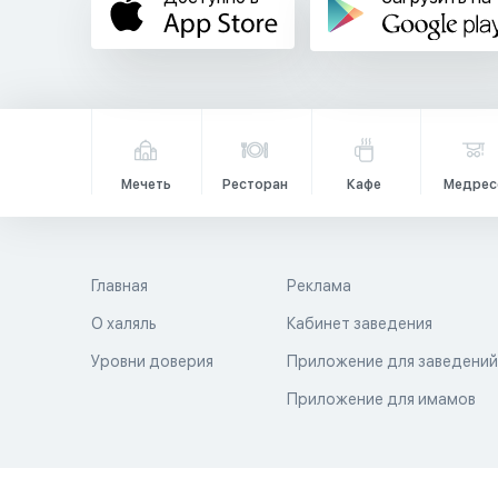
Мечеть
Ресторан
Кафе
Медрес
Главная
Реклама
О халяль
Кабинет заведения
Уровни доверия
Приложение для заведени
Приложение для имамов