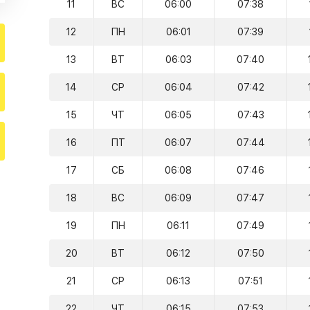
11
ВС
06:00
07:38
12
ПН
06:01
07:39
13
ВТ
06:03
07:40
14
СР
06:04
07:42
15
ЧТ
06:05
07:43
16
ПТ
06:07
07:44
17
СБ
06:08
07:46
18
ВС
06:09
07:47
19
ПН
06:11
07:49
20
ВТ
06:12
07:50
21
СР
06:13
07:51
22
ЧТ
06:15
07:53