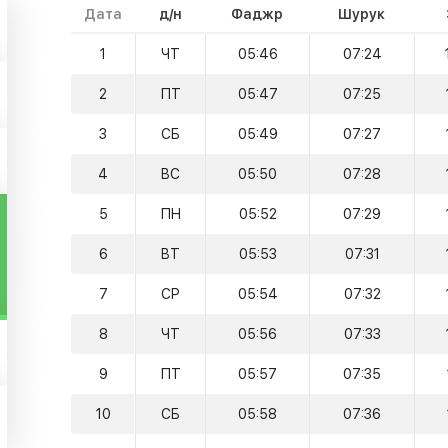
Дата
д/н
Фаджр
Шурук
1
ЧТ
05:46
07:24
2
ПТ
05:47
07:25
3
СБ
05:49
07:27
4
ВС
05:50
07:28
5
ПН
05:52
07:29
6
ВТ
05:53
07:31
7
СР
05:54
07:32
8
ЧТ
05:56
07:33
9
ПТ
05:57
07:35
10
СБ
05:58
07:36