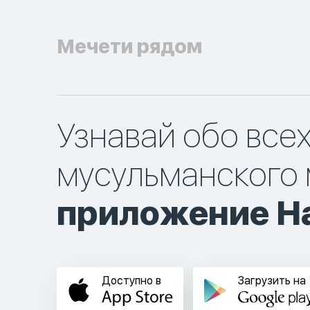
Мечети рядом
Узнавай обо все
мусульманского 
приложение Ha
Доступно в
Загрузить на