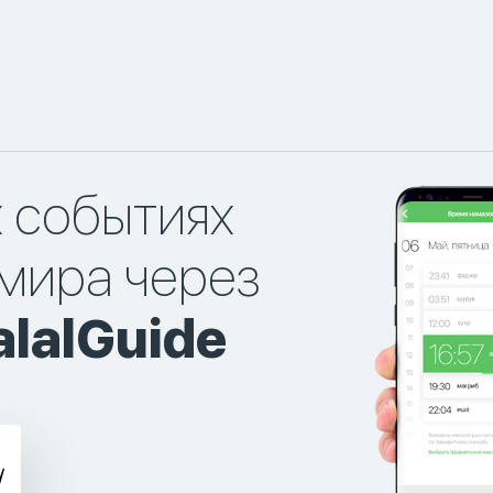
х событиях
мира через
lalGuide