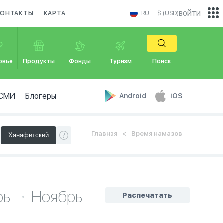
войти
КОНТАКТЫ
КАРТА
RU
$ (USD)
овье
Продукты
Фонды
Туризм
Поиск
СМИ
Блогеры
Android
iOS
Главная
Время намазов
рь
Ноябрь
Распечатать