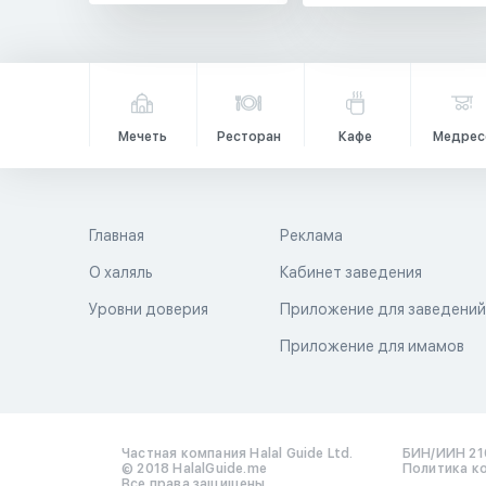
Мечеть
Ресторан
Кафе
Медрес
Главная
Реклама
О халяль
Кабинет заведения
Уровни доверия
Приложение для заведени
Приложение для имамов
Частная компания Halal Guide Ltd.
БИН/ИИН 21
© 2018 HalalGuide.me
Политика к
Все права защищены.