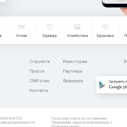
е
Отели
Одежда
Атрибутика
Здоровье
П
О проекте
Инвесторам
В
Пресса
Партнеры
й
СМИ о нас
Франшиза
Загрузить 
Контакты
0240900176
Пользовательское соглашение
онфиденциальности
Правилами защиты информации о
Пользователях