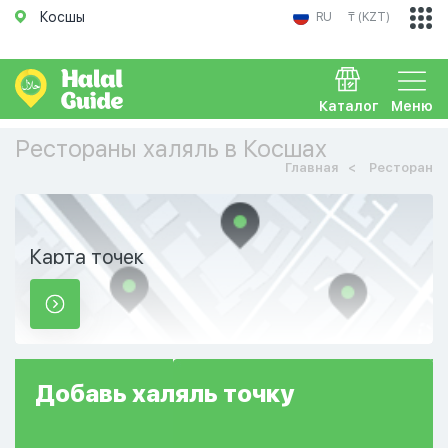
Косшы
RU
₸ (KZT)
Каталог
Меню
Рестораны халяль в Косшах
Главная
Ресторан
Карта точек
Добавь
халяль
точку