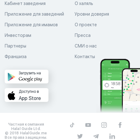
Кабинет заведения
О халяль
Приложение для заведений
Уровни доверия
Приложение для имамов
О проекте
Инвесторам
Пресса
Партнеры
СМИ о нас
Франшиза
Контакты
Загрузить на
Доступно в
App Store
Частная компания
Halal Guide Ltd.
© 2018 HalalGuide.me
Все права защищены.