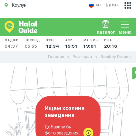
Коулун
RU
$ (USD)
Каталог
Меню
ФАДЖР
ВОСХОД
ЗУХР
АСР
МАГРИБ
ИША
04:37
05:55
12:34
15:51
19:01
20:16
Главная
Ресторан
Bombay Dreams
Ищем хозяина
заведения
Добавили бы
фото заведения..