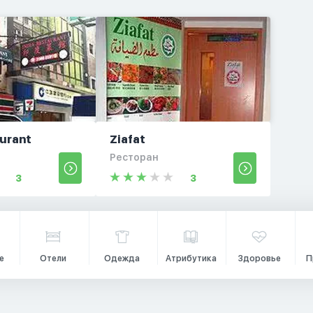
aurant
Ziafat
Ресторан
3
3
е
Отели
Одежда
Атрибутика
Здоровье
П