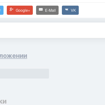
r
Google+
E-Mail
VK
ложении
ки