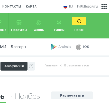
войти
КОНТАКТЫ
КАРТА
RU
₽ (RUB)
овье
Продукты
Фонды
Туризм
Поиск
СМИ
Блогеры
Android
iOS
Главная
Время намазов
рь
Ноябрь
Распечатать