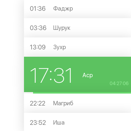
01:36
Фаджр
03:36
Шурук
13:09
Зухр
17:31
Аср
04:27:06
22:22
Магриб
23:52
Иша