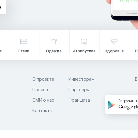
е
Отели
Одежда
Атрибутика
Здоровье
П
О проекте
Инвесторам
В
Пресса
Партнеры
й
СМИ о нас
Франшиза
Загрузить 
Контакты