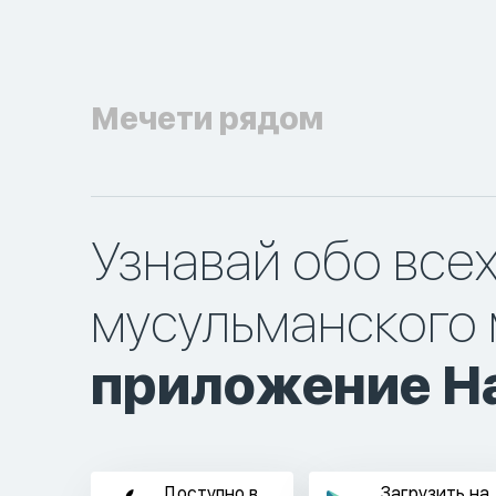
Мечети рядом
Узнавай обо все
мусульманского 
приложение Ha
Доступно в
Загрузить на