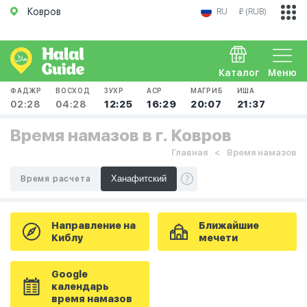
Ковров
RU
₽ (RUB)
Каталог
Меню
ФАДЖР
ВОСХОД
ЗУХР
АСР
МАГРИБ
ИША
02:28
04:28
12:25
16:29
20:07
21:37
Время намазов в г. Ковров
Главная
Время намазов
Время расчета
Направление на
Ближайшие
Киблу
мечети
Google
календарь
время намазов