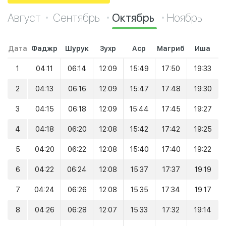
Август
Сентябрь
Октябрь
Ноябрь
Дата
Фаджр
Шурук
Зухр
Аср
Магриб
Иша
1
04:11
06:14
12:09
15:49
17:50
19:33
2
04:13
06:16
12:09
15:47
17:48
19:30
3
04:15
06:18
12:09
15:44
17:45
19:27
4
04:18
06:20
12:08
15:42
17:42
19:25
5
04:20
06:22
12:08
15:40
17:40
19:22
6
04:22
06:24
12:08
15:37
17:37
19:19
7
04:24
06:26
12:08
15:35
17:34
19:17
8
04:26
06:28
12:07
15:33
17:32
19:14