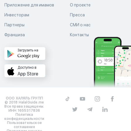
Приложение для имамов
О проекте
Инвесторам
Пресса
Партнеры
СМИ о нас
Франшиза
Контакты
Загрузить на
Доступно в
App Store
ООО ХАЛЯЛЬ ГРУПП
© 2018 HalalGuide.me
Все права защищены.
ИНН 1655317836
Политика
конфиденциальности
Пользовательское
соглашение