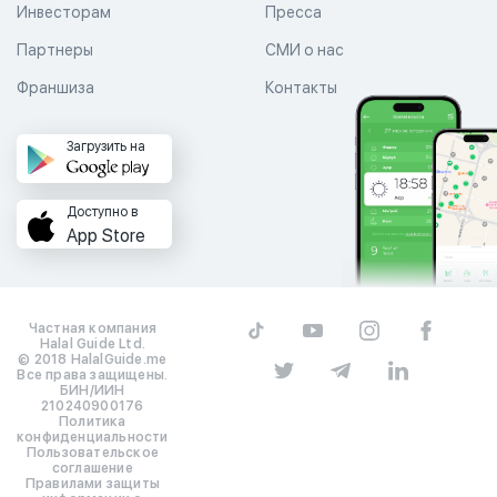
Инвесторам
Пресса
Партнеры
СМИ о нас
Франшиза
Контакты
Загрузить на
Доступно в
App Store
Частная компания
Halal Guide Ltd.
© 2018 HalalGuide.me
Все права защищены.
БИН/ИИН
210240900176
Политика
конфиденциальности
Пользовательское
соглашение
Правилами защиты