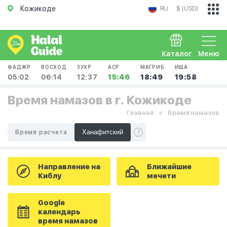
Кожикоде
RU
$ (USD)
Каталог
Меню
ФАДЖР
ВОСХОД
ЗУХР
АСР
МАГРИБ
ИША
05:02
06:14
12:37
15:46
18:49
19:58
Время намазов в г. Кожикоде
Главная
Время намазов
Время расчета
Направление на
Ближайшие
Киблу
мечети
Google
календарь
время намазов