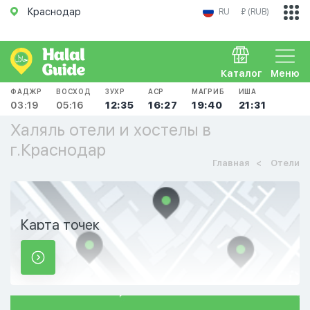
Краснодар
RU
₽ (RUB)
Каталог
Меню
ФАДЖР
ВОСХОД
ЗУХР
АСР
МАГРИБ
ИША
03:19
05:16
12:35
16:27
19:40
21:31
Халяль отели и хостелы в
г.Краснодар
Главная
Отели
Карта точек