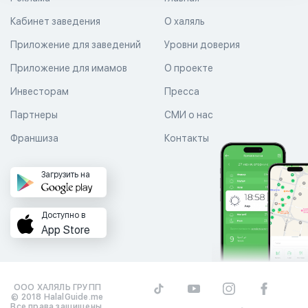
Кабинет заведения
О халяль
Приложение для заведений
Уровни доверия
Приложение для имамов
О проекте
Инвесторам
Пресса
Партнеры
СМИ о нас
Франшиза
Контакты
Загрузить на
Доступно в
App Store
ООО ХАЛЯЛЬ ГРУПП
© 2018 HalalGuide.me
Все права защищены.