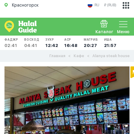
Красногорск
RU
₽ (RUB)
Каталог
Меню
ФАДЖР
ВОСХОД
ЗУХР
АСР
МАГРИБ
ИША
02:41
04:41
12:42
16:48
20:27
21:57
Главная
Кафе
Alanya steak house