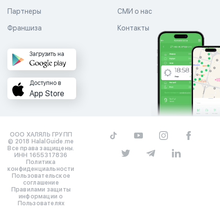
Партнеры
СМИ о нас
Франшиза
Контакты
Загрузить на
Доступно в
App Store
ООО ХАЛЯЛЬ ГРУПП
© 2018 HalalGuide.me
Все права защищены.
ИНН 1655317836
Политика
конфиденциальности
Пользовательское
соглашение
Правилами защиты
информации о
Пользователях