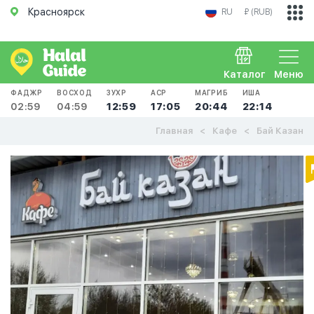
Красноярск
RU
₽ (RUB)
Каталог
Меню
ФАДЖР
ВОСХОД
ЗУХР
АСР
МАГРИБ
ИША
02:59
04:59
12:59
17:05
20:44
22:14
Главная
Кафе
Бай Казан