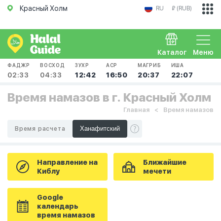
Красный Холм
RU
₽ (RUB)
Каталог
Меню
ФАДЖР
ВОСХОД
ЗУХР
АСР
МАГРИБ
ИША
02:33
04:33
12:42
16:50
20:37
22:07
Время намазов в г. Красный Холм
Главная
Время намазов
Время расчета
Направление на
Ближайшие
Киблу
мечети
Google
календарь
время намазов