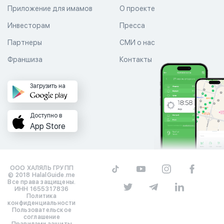
Приложение для имамов
О проекте
Инвесторам
Пресса
Партнеры
СМИ о нас
Франшиза
Контакты
Загрузить на
Доступно в
App Store
ООО ХАЛЯЛЬ ГРУПП
© 2018 HalalGuide.me
Все права защищены.
ИНН 1655317836
Политика
конфиденциальности
Пользовательское
соглашение