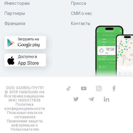
Инвесторам
Пресса
Партнеры
СМИ о нас
Франшиза
Контакты
Загрузить на
Доступно в
App Store
ООО ХАЛЯЛЬ ГРУПП
© 2018 HalalGuide.me
Все права защищены.
ИНН 1655317836
Политика
конфиденциальности
Пользовательское
соглашение
Правилами защиты
информации о
Пользователях