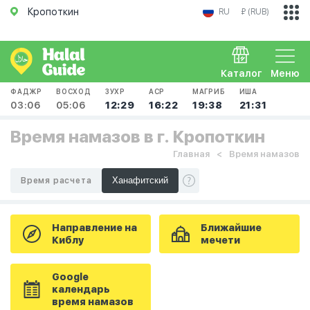
Кропоткин
RU
₽ (RUB)
Каталог
Меню
ФАДЖР
ВОСХОД
ЗУХР
АСР
МАГРИБ
ИША
03:06
05:06
12:29
16:22
19:38
21:31
Время намазов в г. Кропоткин
Главная
Время намазов
Время расчета
Направление на
Ближайшие
Киблу
мечети
Google
календарь
время намазов